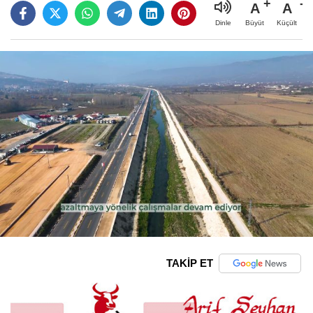
A
A
Büyüt
Küçült
Dinle
TAKİP ET