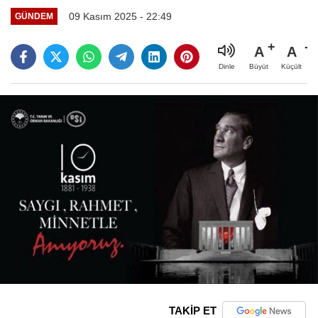
09 Kasım 2025 - 22:49
GÜNDEM
A
A
Büyüt
Küçült
Dinle
TAKİP ET