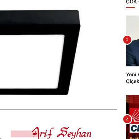
ÇOK
Yeni 
Çiçekl