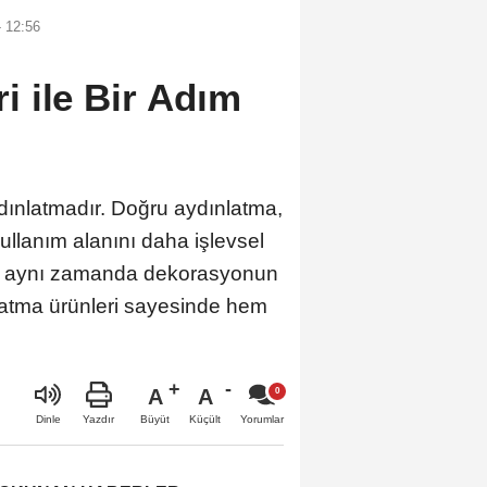
 12:56
 ile Bir Adım
dınlatmadır. Doğru aydınlatma,
ullanım alanını daha işlevsel
az, aynı zamanda dekorasyonun
ınlatma ürünleri sayesinde hem
A
A
Büyüt
Küçült
Dinle
Yazdır
Yorumlar