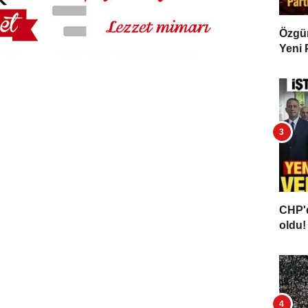
Özgür 
Yeni 
CHP'd
oldu! 