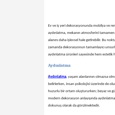
Ev ve iş yeri dekorasyonunda mobilya ve re
aydınlatma, mekanın atmosferini tamamen değ
alanını daha işlevsel hale getirebilir. Bu no
zamanda dekorasyonun tamamlayıcı unsurları a
aydınlatma ürünleri sayesinde hem estetik he
Aydınlatma
Aydınlatma
, yaşam alanlarının olmazsa olma
belirlerken, insan psikolojisi üzerinde de ol
huzurlu bir ortam oluştururken; beyaz ve güçl
modern dekorasyon anlayışında aydınlatma, sa
dokunuş olarak da görülmektedir.