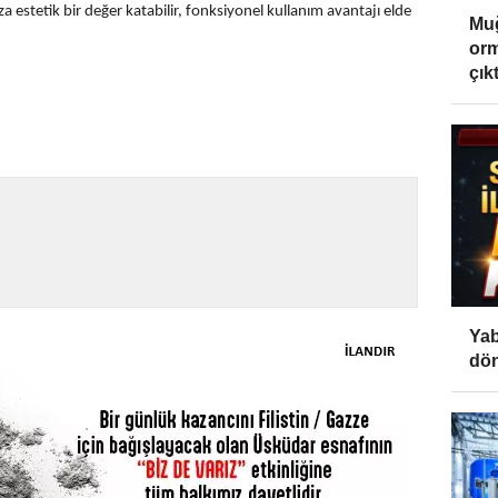
a estetik bir değer katabilir, fonksiyonel kullanım avantajı elde
Muğ
orm
çıktı
Yab
dön