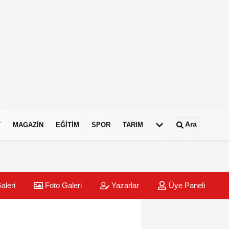
Ara
T
MAGAZIN
EĞITIM
SPOR
TARIM
aleri
Foto Galeri
Yazarlar
Üye Paneli