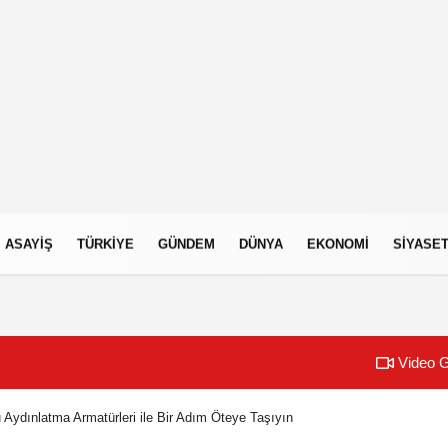
ASAYIŞ
TÜRKIYE
GÜNDEM
DÜNYA
EKONOMI
SIYASE
Video G
Aydınlatma Armatürleri ile Bir Adım Öteye Taşıyın