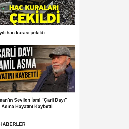
ılı hac kurası çekildi
an'ın Sevilen İsmi "Çarli Dayı"
 Asma Hayatını Kaybetti
 HABERLER