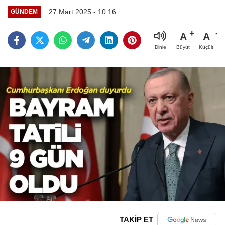
27 Mart 2025 - 10:16
GÜNDEM
A
A
Büyüt
Küçült
Dinle
TAKİP ET