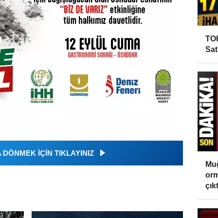
TOK
Sat
DÖNMEK İÇİN TIKLAYINIZ
Muğ
orm
çıktı