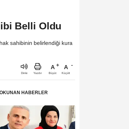
bi Belli Oldu
k sahibinin belirlendiği kura
A
A
Büyüt
Küçült
Dinle
Yazdır
 OKUNAN HABERLER