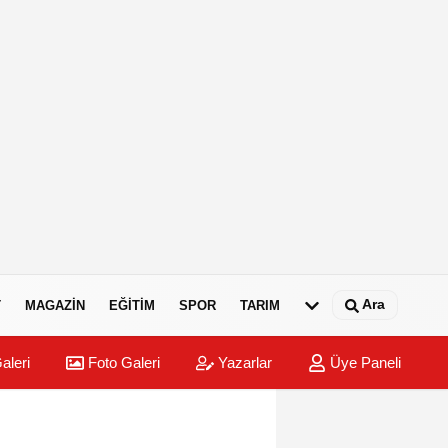
Ara
T
MAGAZIN
EĞITIM
SPOR
TARIM
aleri
Foto Galeri
Yazarlar
Üye Paneli