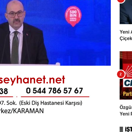
Yeni 
Çiçekl
Özgür 
Yeni 