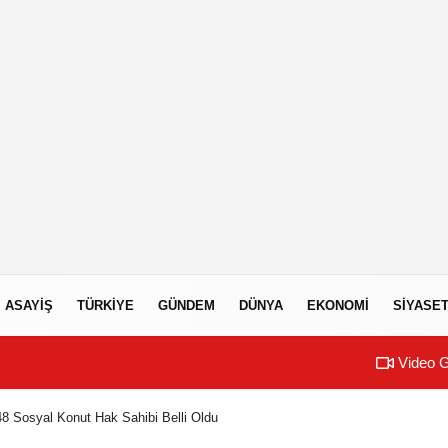
ASAYIŞ
TÜRKIYE
GÜNDEM
DÜNYA
EKONOMI
SIYASE
Video G
548 Sosyal Konut Hak Sahibi Belli Oldu