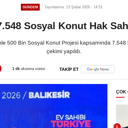
Yayınlanma: 13 Şubat 2026 - 14:51
GÜNDEM
 7.548 Sosyal Konut Hak Sahi
nle 500 Bin Sosyal Konut Projesi kapsamında 7.548 ha
çekimi yapıldı.
1 dk
okunma süresi
TAKİP ET
ÇOK