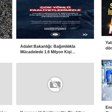
Yab
Adalet Bakanlığı: Bağımlılıkla
dön
Mücadelede 1.6 Milyon Kişi
Rehabilitasyondan Yararlandı
End