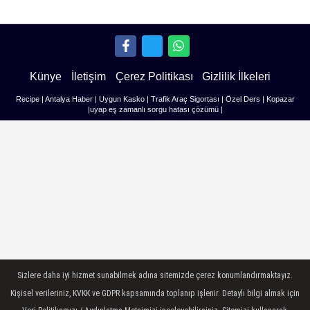
Künye
İletişim
Çerez Politikası
Gizlilik İlkeleri
Recipe
|
Antalya Haber
|
Uygun Kasko
|
Trafik Araç Sigortası
|
Özel Ders
|
Kopazar
|
uyap eş zamanlı sorgu hatası çözümü
|
Sizlere daha iyi hizmet sunabilmek adına sitemizde çerez konumlandırmaktayız.
Kişisel verileriniz, KVKK ve GDPR kapsamında toplanıp işlenir. Detaylı bilgi almak için