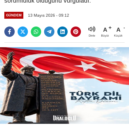
sorumluluk olduğunu vurguladı.
13 Mayıs 2026 - 09:12
GÜNDEM
A
A
Büyüt
Küçült
Dinle