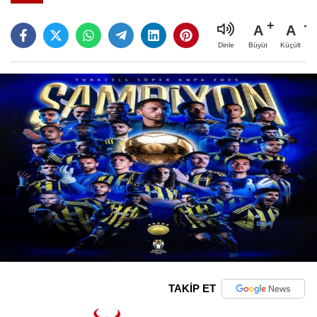
A
A
Büyüt
Küçült
Dinle
TAKİP ET