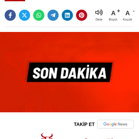
A
A
Büyüt
Küçült
Dinle
TAKİP ET