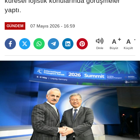
küresel lojistik konularında görüşmeler
yaptı.
07 Mayıs 2026 - 16:59
GÜNDEM
A
A
Büyüt
Küçült
Dinle