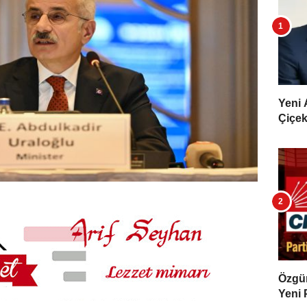
Yeni 
Çiçekl
Özgür 
Yeni 