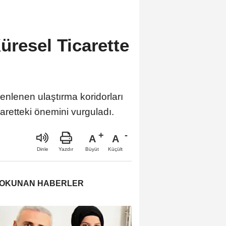
üresel Ticarette
nlenen ulaştırma koridorları
caretteki önemini vurguladı.
A
A
Büyüt
Küçült
Dinle
Yazdır
 OKUNAN HABERLER