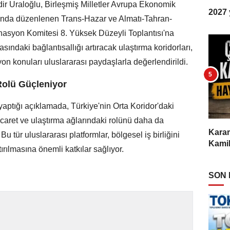
ir Uraloğlu, Birleşmiş Milletler Avrupa Ekonomik
2027 y
da düzenlenen Trans-Hazar ve Almatı-Tahran-
inasyon Komitesi 8. Yüksek Düzeyli Toplantısı'na
asındaki bağlantısallığı artıracak ulaştırma koridorları,
syon konuları uluslararası paydaşlarla değerlendirildi.
Rolü Güçleniyor
yaptığı açıklamada, Türkiye'nin Orta Koridor'daki
icaret ve ulaştırma ağlarındaki rolünü daha da
Karam
Bu tür uluslararası platformlar, bölgesel iş birliğini
Kamil
tırılmasına önemli katkılar sağlıyor.
SON