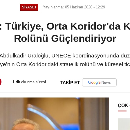
Yayınlanma: 05 Haziran 2026 - 12:29
SIYASET
 Türkiye, Orta Koridor'da K
Rolünü Güçlendiriyor
 Abdulkadir Uraloğlu, UNECE koordinasyonunda düze
iye'nin Orta Koridor'daki stratejik rolünü ve küresel ti
1 dk
okunma süresi
TAKİP ET
ÇOK