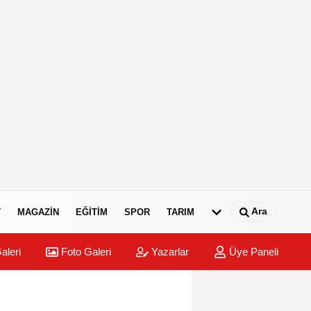
Ara
T
MAGAZIN
EĞITIM
SPOR
TARIM
aleri
Foto Galeri
Yazarlar
Üye Paneli