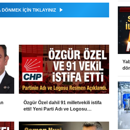
DÖNMEK İÇİN TIKLAYINIZ
Yab
dön
an
Özgür Özel dahil 91 milletvekili istifa
etti! Yeni Parti Adı ve Logosu
Resmen Açıklandı...