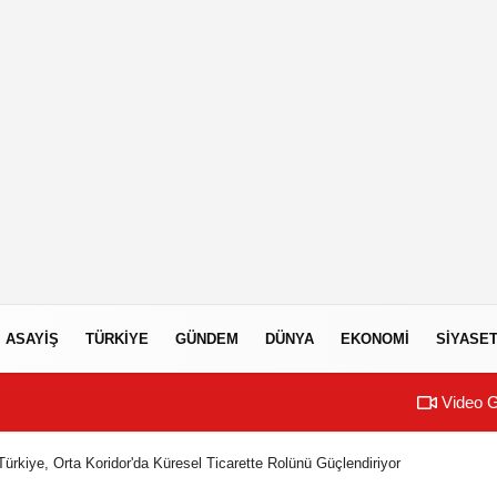
ASAYIŞ
TÜRKIYE
GÜNDEM
DÜNYA
EKONOMI
SIYASE
Video G
ürkiye, Orta Koridor'da Küresel Ticarette Rolünü Güçlendiriyor