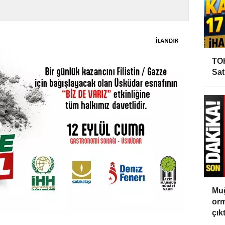
TOK
Sat
Muğ
orm
çıktı