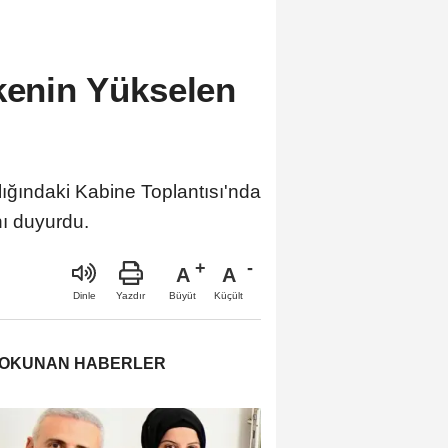
kenin Yükselen
ığındaki Kabine Toplantısı'nda
nı duyurdu.
A
A
Büyüt
Küçült
Dinle
Yazdır
 OKUNAN HABERLER