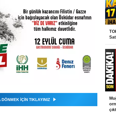
TOK
Sat
Muğ
DÖNMEK İÇİN TIKLAYINIZ
orm
çıktı