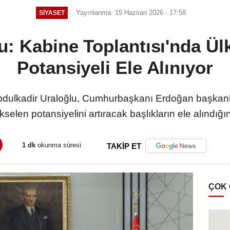
Yayınlanma: 15 Haziran 2026 - 17:58
SIYASET
u: Kabine Toplantısı'nda Ül
Potansiyeli Ele Alınıyor
bdulkadir Uraloğlu, Cumhurbaşkanı Erdoğan başkanl
kselen potansiyelini artıracak başlıkların ele alındığı
1 dk
okunma süresi
TAKİP ET
ÇOK