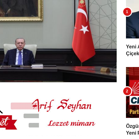
Yeni 
Çiçekl
Özgür 
Yeni 