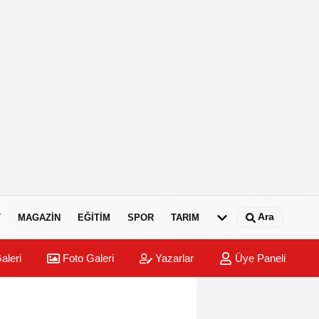
Ara
T
MAGAZIN
EĞITIM
SPOR
TARIM
aleri
Foto Galeri
Yazarlar
Üye Paneli