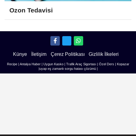
Ozon Tedavisi
Künye
İletişim
Çerez Politikası
Gizlilik İlkeleri
Recipe
|
Antalya Haber
|
Uygun Kasko
|
Trafik Araç Sigortası
|
Özel Ders
|
Kopazar
|
uyap eş zamanlı sorgu hatası çözümü
|