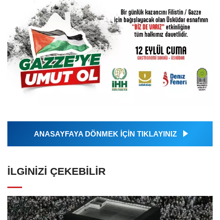
ANASAYFAYA DÖNMEK İÇİN TIKLAYINIZ
İLGINIZI ÇEKEBILIR