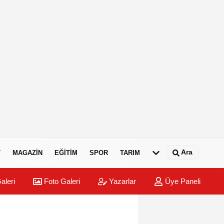
Ara
T
MAGAZIN
EĞITIM
SPOR
TARIM
aleri
Foto Galeri
Yazarlar
Üye Paneli