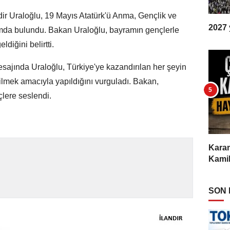
ir Uraloğlu, 19 Mayıs Atatürk'ü Anma, Gençlik ve
2027 y
ımda bulundu. Bakan Uraloğlu, bayramın gençlerle
iğini belirtti.
ajında Uraloğlu, Türkiye'ye kazandırılan her şeyin
lmek amacıyla yapıldığını vurguladı. Bakan,
çlere seslendi.
Karam
Kamil
SON