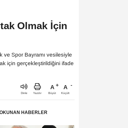
tak Olmak İçin
k ve Spor Bayramı vesilesiyle
 için gerçekleştirildiğini ifade
A
A
Büyüt
Küçült
Dinle
Yazdır
 OKUNAN HABERLER