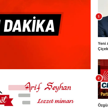
Yeni 
Çiçekl
Özgür 