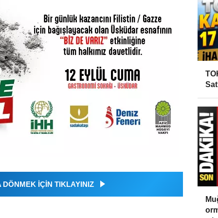
TOK
Sat
DÖNMEK İÇİN TIKLAYINIZ
Muğ
orm