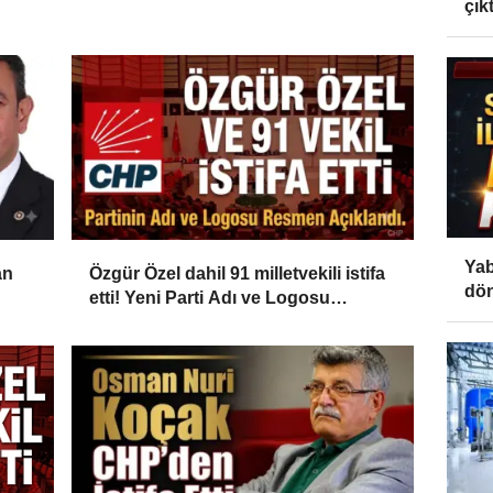
çıktı
Yab
an
Özgür Özel dahil 91 milletvekili istifa
dön
etti! Yeni Parti Adı ve Logosu
Resmen Açıklandı...