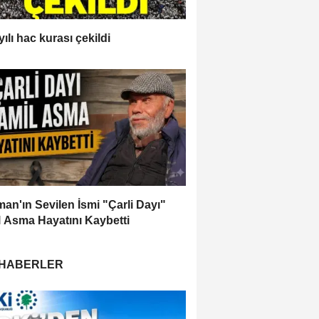
ılı hac kurası çekildi
an'ın Sevilen İsmi "Çarli Dayı"
 Asma Hayatını Kaybetti
 HABERLER