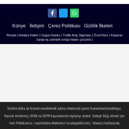
Künye
İletişim
Çerez Politikası
Gizlilik İlkeleri
Recipe
|
Antalya Haber
|
Uygun Kasko
|
Trafik Araç Sigortası
|
Özel Ders
|
Kopazar
|
uyap eş zamanlı sorgu hatası çözümü
|
Sizlere daha iyi hizmet sunabilmek adına sitemizde çerez konumlandırmaktayız.
Kişisel verileriniz, KVKK ve GDPR kapsamında toplanıp işlenir. Detaylı bilgi almak için
Veri Politikamızı / Aydınlatma Metnimizi inceleyebilirsiniz. Sitemizi kullanarak,