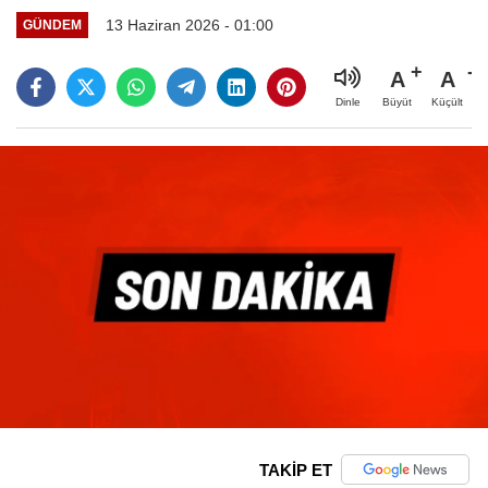
13 Haziran 2026 - 01:00
GÜNDEM
A
A
Büyüt
Küçült
Dinle
TAKİP ET