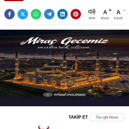
A
A
Büyüt
Küçült
Dinle
TAKİP ET