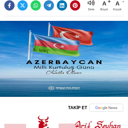
A
A
Büyüt
Küçült
Dinle
TAKİP ET