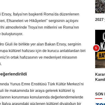
 Ersoy, İtalya'nın başkenti Roma'da düzenlenen
2027 y
ri, Efsaneleri ve Hikâyeleri" sergisinin açılışını
rihi atmosferinde Troya'nın mitlerini ve Roma'nın
e buluşturuyor.
ro Giuli ile birlikte yer alan Bakan Ersoy, serginin
upa kültürel hafızası için de kurucu anlatılardan biri
niz'in ortak hafızasının ve medeniyet mirasının
i.
Değerlendirildi
Karam
Kamil
nda Yunus Emre Enstitüsü Türk Kültür Merkezi'ni
iuli ile makamında bir araya gelerek kültürel iş
SON
arlıklarının korunması konularında değerlendirmelerde
 İtalya arasındaki güçlenen kültürel diyaloğun bir