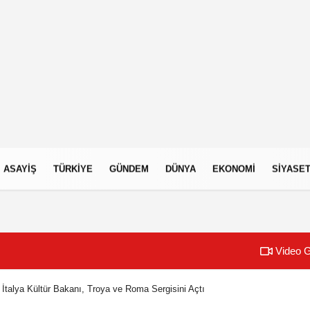
ASAYIŞ
TÜRKIYE
GÜNDEM
DÜNYA
EKONOMI
SIYASE
Video G
İtalya Kültür Bakanı, Troya ve Roma Sergisini Açtı