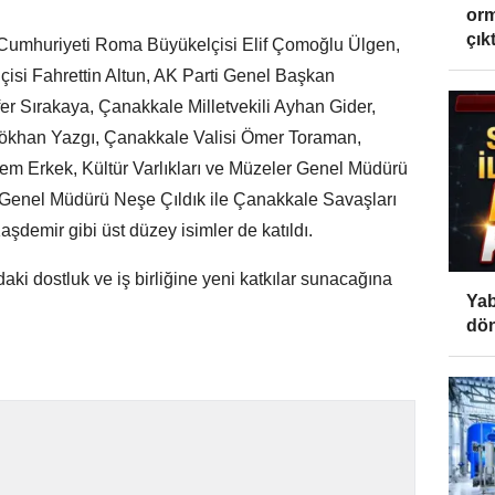
orm
çıktı
e Cumhuriyeti Roma Büyükelçisi Elif Çomoğlu Ülgen,
isi Fahrettin Altun, AK Parti Genel Başkan
afer Sırakaya, Çanakkale Milletvekili Ayhan Gider,
Gökhan Yazgı, Çanakkale Valisi Ömer Toraman,
m Erkek, Kültür Varlıkları ve Müzeler Genel Müdürü
er Genel Müdürü Neşe Çıldık ile Çanakkale Savaşları
aşdemir gibi üst düzey isimler de katıldı.
aki dostluk ve iş birliğine yeni katkılar sunacağına
Yab
dön