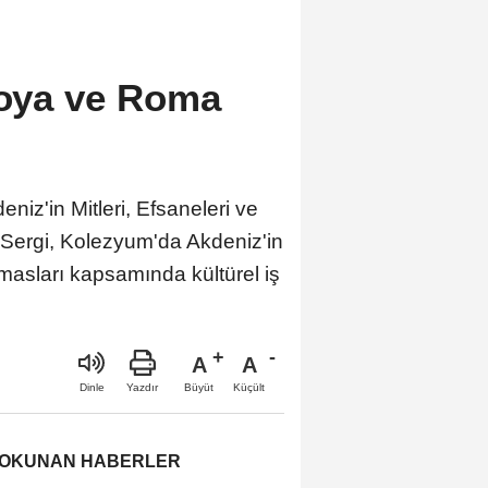
roya ve Roma
iz'in Mitleri, Efsaneleri ve
tı. Sergi, Kolezyum'da Akdeniz'in
masları kapsamında kültürel iş
A
A
Büyüt
Küçült
Dinle
Yazdır
 OKUNAN HABERLER