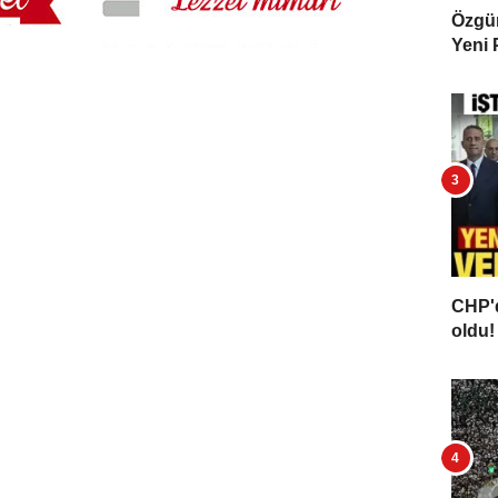
Özgür 
Yeni 
CHP'd
oldu! 