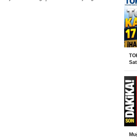
TOK
Sat
Muğ