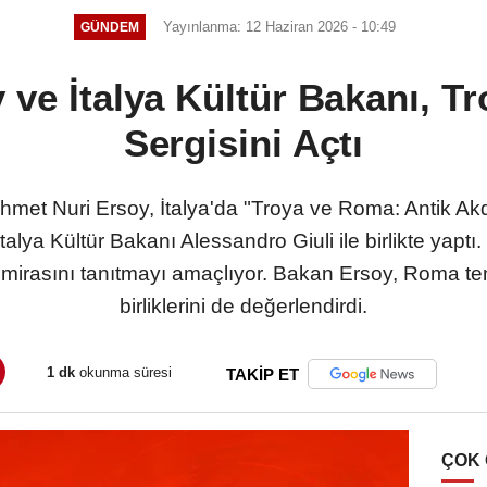
Yayınlanma: 12 Haziran 2026 - 10:49
GÜNDEM
 ve İtalya Kültür Bakanı, T
Sergisini Açtı
met Nuri Ersoy, İtalya'da "Troya ve Roma: Antik Akden
 İtalya Kültür Bakanı Alessandro Giuli ile birlikte yap
 mirasını tanıtmayı amaçlıyor. Bakan Ersoy, Roma te
birliklerini de değerlendirdi.
1 dk
okunma süresi
TAKİP ET
ÇOK