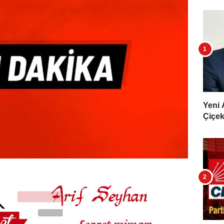
Yeni 
Çiçekl