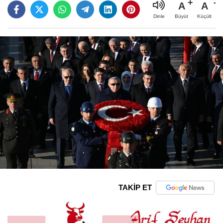
A
A
Büyüt
Küçült
Dinle
TAKİP ET