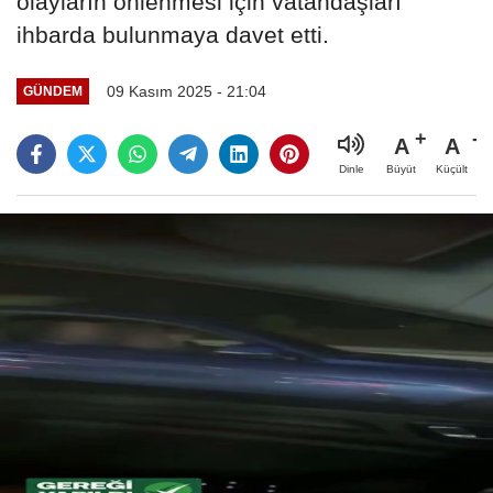
olayların önlenmesi için vatandaşları
ihbarda bulunmaya davet etti.
09 Kasım 2025 - 21:04
GÜNDEM
A
A
Büyüt
Küçült
Dinle