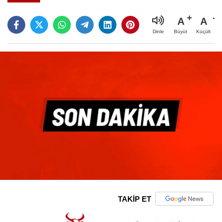
A
A
Büyüt
Küçült
Dinle
TAKİP ET