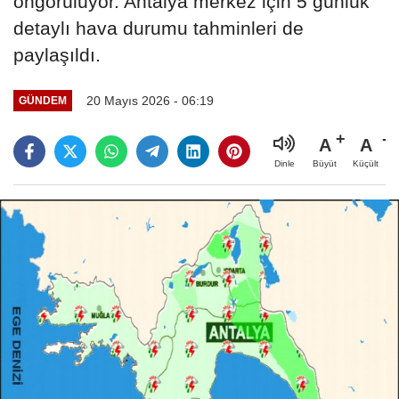
öngörülüyor. Antalya merkez için 5 günlük
detaylı hava durumu tahminleri de
paylaşıldı.
20 Mayıs 2026 - 06:19
GÜNDEM
A
A
Büyüt
Küçült
Dinle