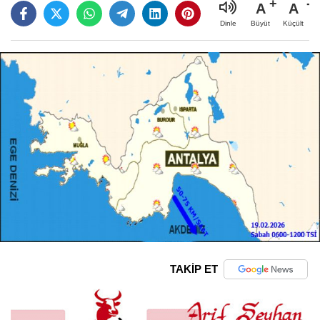
A
A
Büyüt
Küçült
Dinle
TAKİP ET