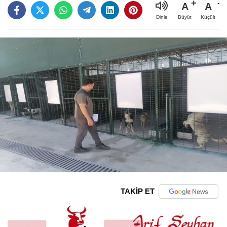
A
A
Büyüt
Küçült
Dinle
TAKİP ET