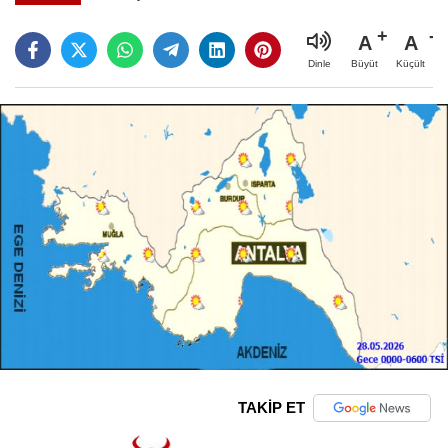
A
A
Büyüt
Küçült
Dinle
TAKİP ET