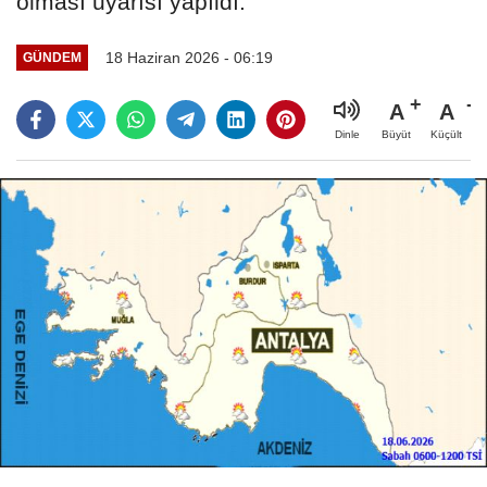
olması uyarısı yapıldı.
18 Haziran 2026 - 06:19
GÜNDEM
A
A
Büyüt
Küçült
Dinle