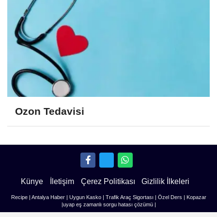
Ozon Tedavisi
Künye
İletişim
Çerez Politikası
Gizlilik İlkeleri
Recipe
|
Antalya Haber
|
Uygun Kasko
|
Trafik Araç Sigortası
|
Özel Ders
|
Kopazar
|
uyap eş zamanlı sorgu hatası çözümü
|