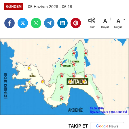
05 Haziran 2026 - 06:19
GÜNDEM
A
A
Büyüt
Küçült
Dinle
TAKİP ET