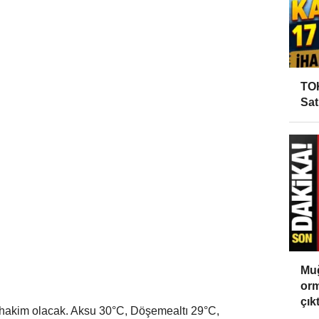
TOK
Sat
Muğ
orm
çıktı
 hakim olacak. Aksu 30°C, Döşemealtı 29°C,