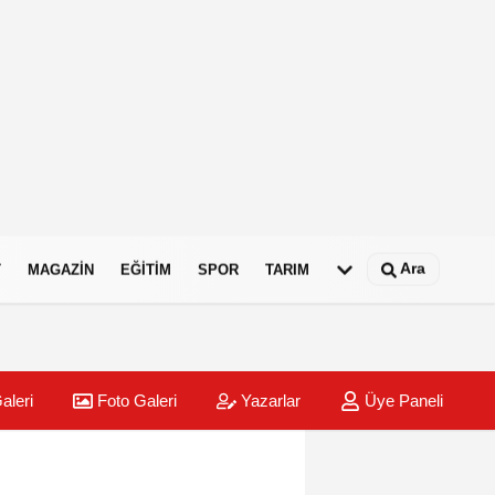
Ara
T
MAGAZIN
EĞITIM
SPOR
TARIM
aleri
Foto Galeri
Yazarlar
Üye Paneli