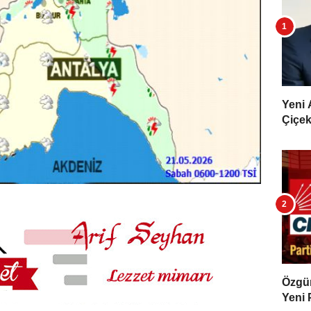
Yeni 
Çiçekl
Özgür 
Yeni 