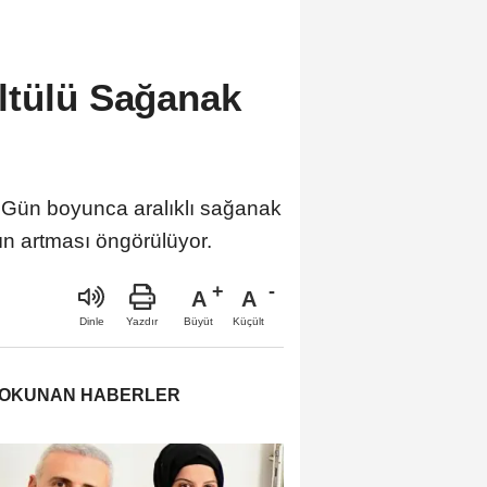
ltülü Sağanak
 Gün boyunca aralıklı sağanak
rın artması öngörülüyor.
A
A
Büyüt
Küçült
Dinle
Yazdır
 OKUNAN HABERLER