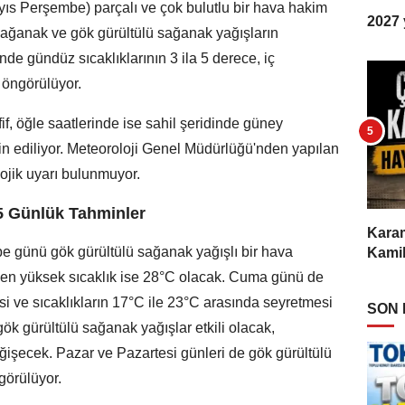
ıs Perşembe) parçalı ve çok bulutlu bir hava hakim
2027 y
sağanak ve gök gürültülü sağanak yağışların
nde gündüz sıcaklıklarının 3 ila 5 derece, iç
 öngörülüyor.
f, öğle saatlerinde ise sahil şeridinde güney
n ediliyor. Meteoroloji Genel Müdürlüğü'nden yapılan
ojik uyarı bulunmuyor.
 5 Günlük Tahminler
Karam
 günü gök gürültülü sağanak yağışlı bir hava
Kamil
, en yüksek sıcaklık ise 28°C olacak. Cuma günü de
i ve sıcaklıkların 17°C ile 23°C arasında seyretmesi
SON
ök gürültülü sağanak yağışlar etkili olacak,
eğişecek. Pazar ve Pazartesi günleri de gök gürültülü
görülüyor.