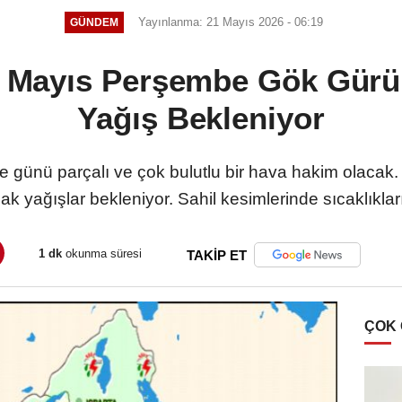
Yayınlanma: 21 Mayıs 2026 - 06:19
GÜNDEM
1 Mayıs Perşembe Gök Gürü
Yağış Bekleniyor
 günü parçalı ve çok bulutlu bir hava hakim olacak.
k yağışlar bekleniyor. Sahil kesimlerinde sıcaklıkla
1 dk
okunma süresi
TAKİP ET
ÇOK