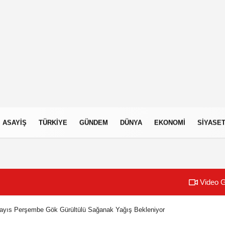
ASAYIŞ
TÜRKIYE
GÜNDEM
DÜNYA
EKONOMI
SIYASE
Video G
Mayıs Perşembe Gök Gürültülü Sağanak Yağış Bekleniyor