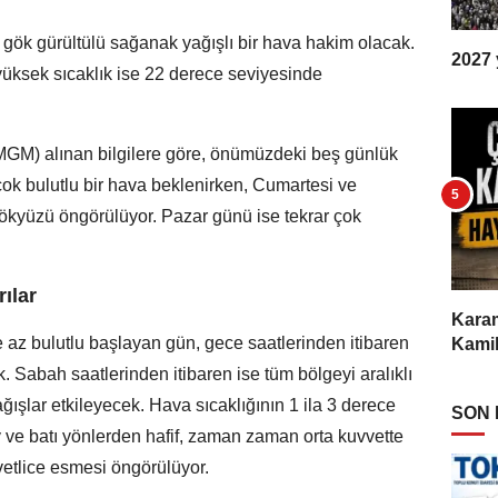
ök gürültülü sağanak yağışlı bir hava hakim olacak.
2027 y
yüksek sıcaklık ise 22 derece seviyesinde
MGM) alınan bilgilere göre, önümüzdeki beş günlük
ok bulutlu bir hava beklenirken, Cumartesi ve
 gökyüzü öngörülüyor. Pazar günü ise tekrar çok
ılar
Karam
az bulutlu başlayan gün, gece saatlerinden itibaren
Kamil
k. Sabah saatlerinden itibaren ise tüm bölgeyi aralıklı
ışlar etkileyecek. Hava sıcaklığının 1 ila 3 derece
SON
 ve batı yönlerden hafif, zaman zaman orta kuvvette
vetlice esmesi öngörülüyor.