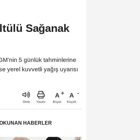
ltülü Sağanak
M'nin 5 günlük tahminlerine
e yerel kuvvetli yağış uyarısı
A
A
Büyüt
Küçült
Dinle
Yazdır
 OKUNAN HABERLER