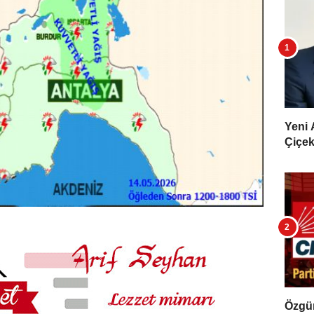
Yeni 
Çiçekl
Özgür 