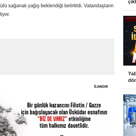
çıktı
ülü sağanak yağış beklendiği belirtildi. Vatandaşların
iyor.
Yab
dön