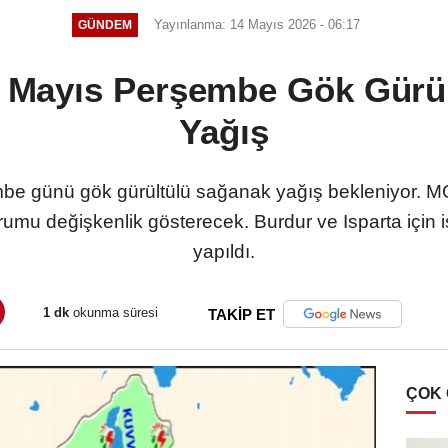
Yayınlanma: 14 Mayıs 2026 - 06:17
GÜNDEM
4 Mayıs Perşembe Gök Gürü
Yağış
be günü gök gürültülü sağanak yağış bekleniyor. MG
mu değişkenlik gösterecek. Burdur ve Isparta için is
yapıldı.
1 dk
okunma süresi
TAKİP ET
ÇOK