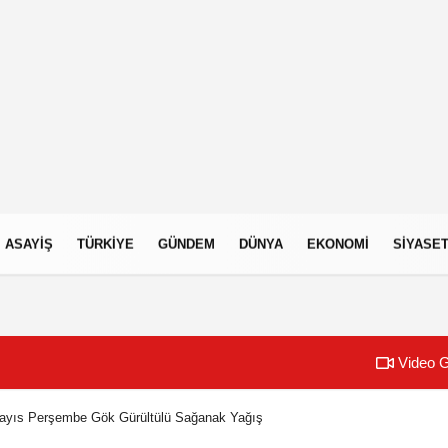
ASAYIŞ
TÜRKIYE
GÜNDEM
DÜNYA
EKONOMI
SIYASE
Video G
Mayıs Perşembe Gök Gürültülü Sağanak Yağış