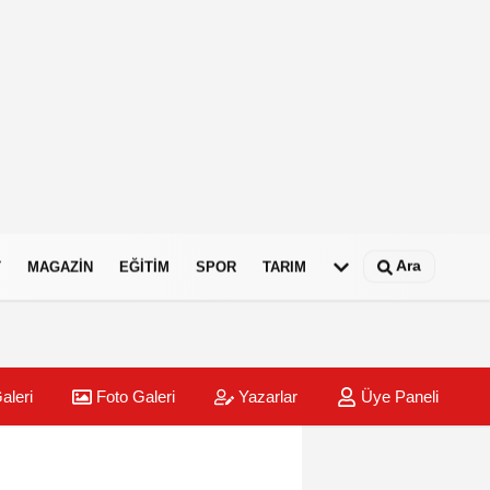
Ara
T
MAGAZIN
EĞITIM
SPOR
TARIM
aleri
Foto Galeri
Yazarlar
Üye Paneli