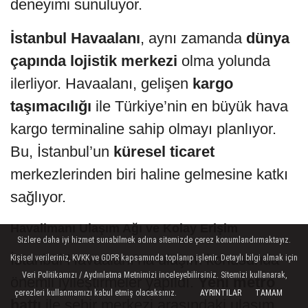
deneyimi sunuluyor.
İstanbul Havaalanı
, aynı zamanda
dünya
çapında lojistik merkezi
olma yolunda
ilerliyor. Havaalanı, gelişen
kargo
taşımacılığı
ile Türkiye’nin en büyük hava
kargo terminaline sahip olmayı planlıyor.
Bu, İstanbul’un
küresel ticaret
merkezlerinden biri haline gelmesine katkı
sağlıyor.
Havalimanı Ulaşım Ağı ve Kolay Erişim
Sizlere daha iyi hizmet sunabilmek adına sitemizde çerez konumlandırmaktayız.
İstanbul Havaalanı’na ulaşım konusunda
Kişisel verileriniz, KVKK ve GDPR kapsamında toplanıp işlenir. Detaylı bilgi almak için
Veri Politikamızı / Aydınlatma Metnimizi inceleyebilirsiniz. Sitemizi kullanarak,
önemli iyileştirmeler yapıldı.
Yeni metro
çerezleri kullanmamızı kabul etmiş olacaksınız.
AYRINTILAR
TAMAM
hattı
ile şehir merkezi arasındaki ulaşım