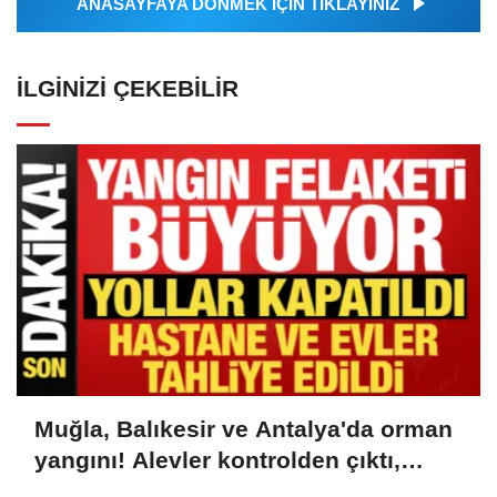
ANASAYFAYA DÖNMEK İÇİN TIKLAYINIZ
İLGINIZI ÇEKEBILIR
Muğla, Balıkesir ve Antalya'da orman
yangını! Alevler kontrolden çıktı,
karayolu kapatıldı