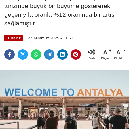
turizmde büyük bir büyüme göstererek,
geçen yıla oranla %12 oranında bir artış
sağlamıştır.
27 Temmuz 2025 - 11:50
TÜRKIYE
A
A
Büyüt
Küçült
Dinle