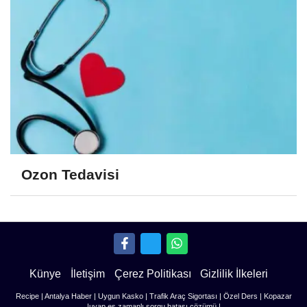
Ozon Tedavisi
Künye
İletişim
Çerez Politikası
Gizlilik İlkeleri
Recipe
|
Antalya Haber
|
Uygun Kasko
|
Trafik Araç Sigortası
|
Özel Ders
|
Kopazar
|
uyap eş zamanlı sorgu hatası çözümü
|