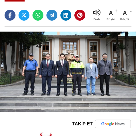
A
A
Büyüt
Küçült
Dinle
TAKİP ET