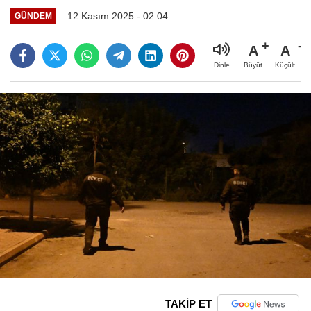
12 Kasım 2025 - 02:04
GÜNDEM
A
A
Büyüt
Küçült
Dinle
TAKİP ET