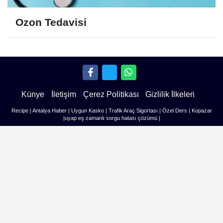
Ozon Tedavisi
Künye
İletişim
Çerez Politikası
Gizlilik İlkeleri
Recipe
|
Antalya Haber
|
Uygun Kasko
|
Trafik Araç Sigortası
|
Özel Ders
|
Kopazar
|
uyap eş zamanlı sorgu hatası çözümü
|