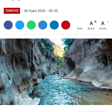
06 Eylül 2025 - 00:35
TÜRKIYE
A
A
Büyüt
Küçült
Dinle