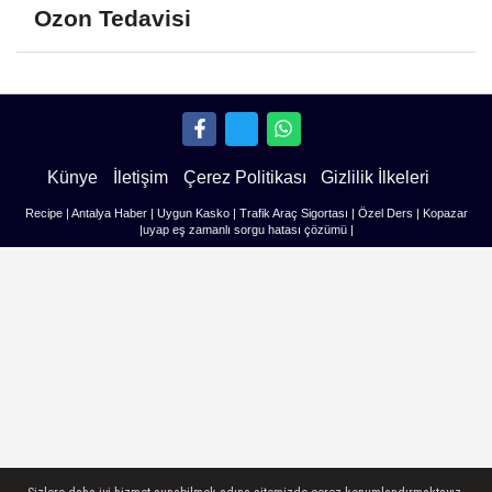
Ozon Tedavisi
Künye
İletişim
Çerez Politikası
Gizlilik İlkeleri
Recipe
|
Antalya Haber
|
Uygun Kasko
|
Trafik Araç Sigortası
|
Özel Ders
|
Kopazar
|
uyap eş zamanlı sorgu hatası çözümü
|