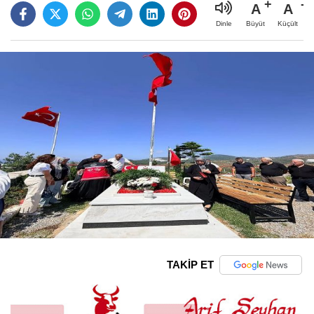
A
A
Büyüt
Küçült
Dinle
TAKİP ET