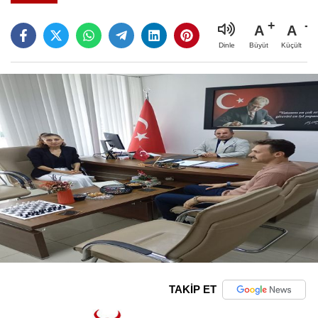
A
A
Büyüt
Küçült
Dinle
TAKİP ET