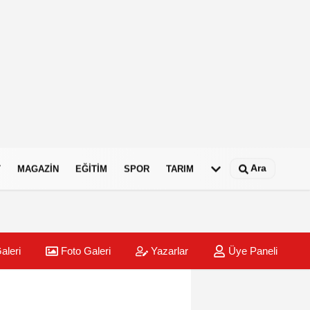
Ara
T
MAGAZIN
EĞITIM
SPOR
TARIM
aleri
Foto Galeri
Yazarlar
Üye Paneli