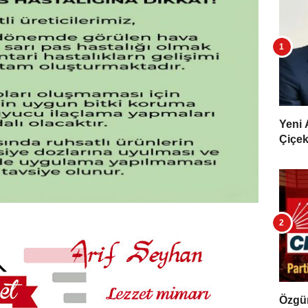
Yeni 
Çiçekl
Özgür 