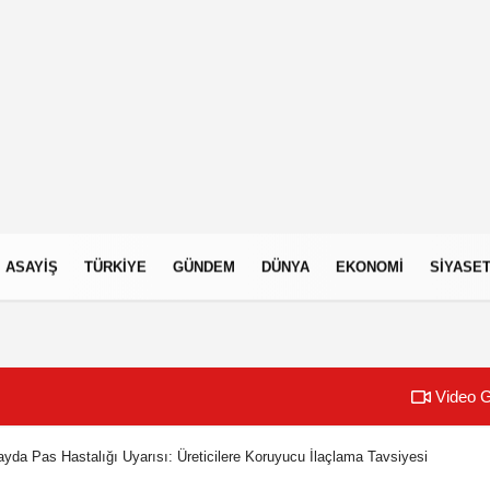
ASAYIŞ
TÜRKIYE
GÜNDEM
DÜNYA
EKONOMI
SIYASE
Video G
yda Pas Hastalığı Uyarısı: Üreticilere Koruyucu İlaçlama Tavsiyesi