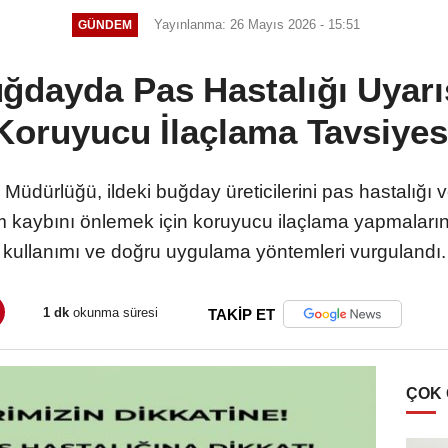
Yayınlanma: 26 Mayıs 2026 - 15:51
GÜNDEM
dayda Pas Hastalığı Uyarıs
Koruyucu İlaçlama Tavsiyes
üdürlüğü, ildeki buğday üreticilerini pas hastalığı v
kaybını önlemek için koruyucu ilaçlama yapmalarını 
kullanımı ve doğru uygulama yöntemleri vurgulandı.
1 dk
okunma süresi
TAKİP ET
ÇOK