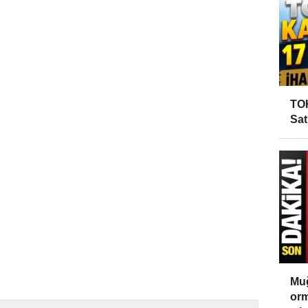
TOK
Sat
Muğ
orm