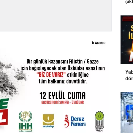
çıktı
Yab
dön