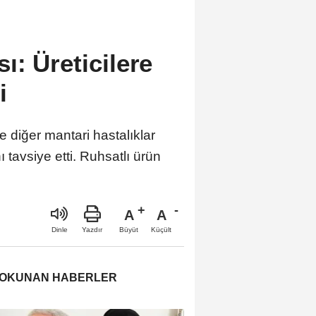
ı: Üreticilere
i
e diğer mantari hastalıklar
tavsiye etti. Ruhsatlı ürün
A
A
Büyüt
Küçült
Dinle
Yazdır
 OKUNAN HABERLER