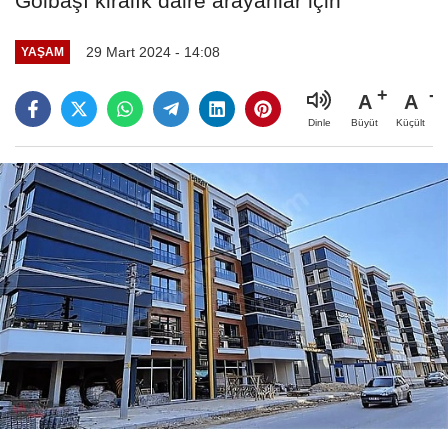
Gölbaşı kiralık daire arayanlar için
29 Mart 2024 - 14:08
YAŞAM
A
A
Büyüt
Küçült
Dinle