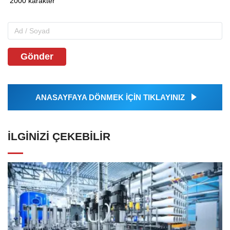
Gönder
ANASAYFAYA DÖNMEK İÇİN TIKLAYINIZ
İLGINIZI ÇEKEBILIR