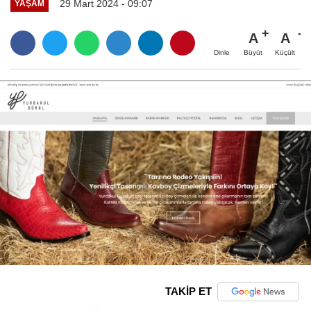
29 Mart 2024 - 09:07
YAŞAM
A
A
Büyüt
Küçült
Dinle
TAKİP ET