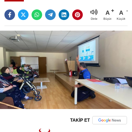
A
A
Büyüt
Küçült
Dinle
TAKİP ET