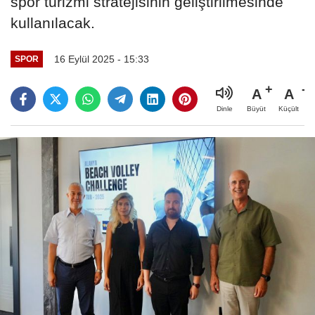
spor turizmi stratejisinin geliştirilmesinde
kullanılacak.
16 Eylül 2025 - 15:33
SPOR
A
A
Büyüt
Küçült
Dinle