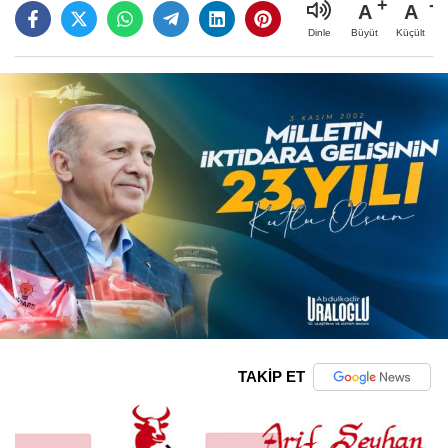
A
A
Büyüt
Küçült
Dinle
TAKİP ET