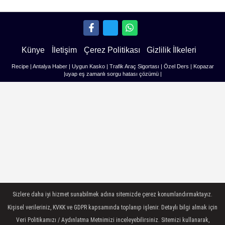
Künye
İletişim
Çerez Politikası
Gizlilik İlkeleri
Recipe
|
Antalya Haber
|
Uygun Kasko
|
Trafik Araç Sigortası
|
Özel Ders
|
Kopazar
|
uyap eş zamanlı sorgu hatası çözümü
|
Sizlere daha iyi hizmet sunabilmek adına sitemizde çerez konumlandırmaktayız.
Kişisel verileriniz, KVKK ve GDPR kapsamında toplanıp işlenir. Detaylı bilgi almak için
Veri Politikamızı / Aydınlatma Metnimizi inceleyebilirsiniz. Sitemizi kullanarak,