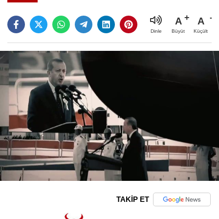
A
A
Büyüt
Küçült
Dinle
TAKİP ET